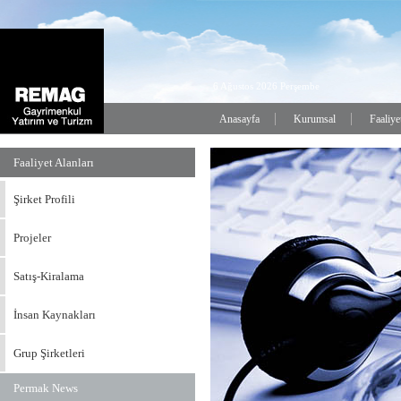
6 Ağustos 2026 Perşembe
Anasayfa
Kurumsal
Faaliye
Faaliyet Alanları
Şirket Profili
Projeler
Satış-Kiralama
İnsan Kaynakları
Grup Şirketleri
Permak News