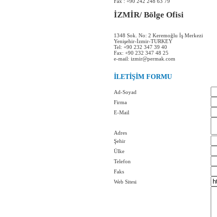
Fax : +90 242 248 63 79
İZMİR/ Bölge Ofisi
1348 Sok. No: 2 Keremoğlu İş Merkezi
Yenişehir-İzmir-TURKEY
Tel: +90 232 347 39 40
Fax: +90 232 347 48 25
e-mail: izmir@permak.com
İLETİŞİM FORMU
Ad-Soyad
Firma
E-Mail
Adres
Şehir
Ülke
Telefon
Faks
Web Sitesi