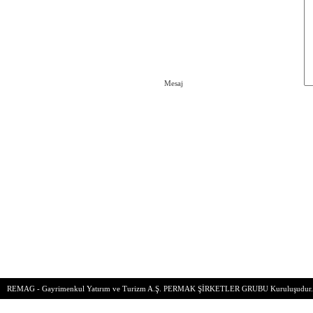
Mesaj
REMAG - Gayrimenkul Yatırım ve Turizm A.Ş.
PERMAK ŞİRKETLER GRUBU
Kuruluşudur.