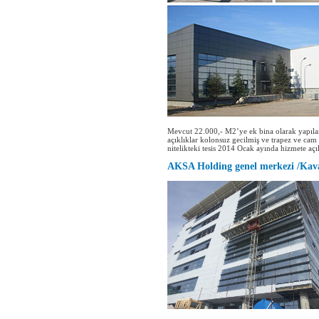
Mevcut 22.000,- M2’ye ek bina olarak yapılan 
açıklıklar kolonsuz gecilmiş ve trapez ve cam 
nitelikteki tesis 2014 Ocak ayında hizmete açıl
AKSA Holding genel merkezi /Kav