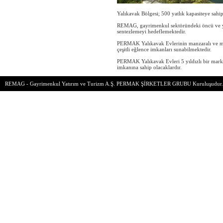
Yalıkavak Bölgesi; 500 yatlık kapasiteye sahip
REMAG, gayrimenkul sektöründeki öncü ve yenil
sentezlemeyi hedeflemektedir.
PERMAK Yalıkavak Evlerinin manzaralı ve mahr
çeşitli eğlence imkanları sunabilmektedir.
PERMAK Yalıkavak Evleri 5 yıldızlı bir marka t
imkanına sahip olacaklardır.
REMAG - Gayrimenkul Yatırım ve Turizm A.Ş.
PERMAK ŞİRKETLER GRUBU
Kuruluşudur.