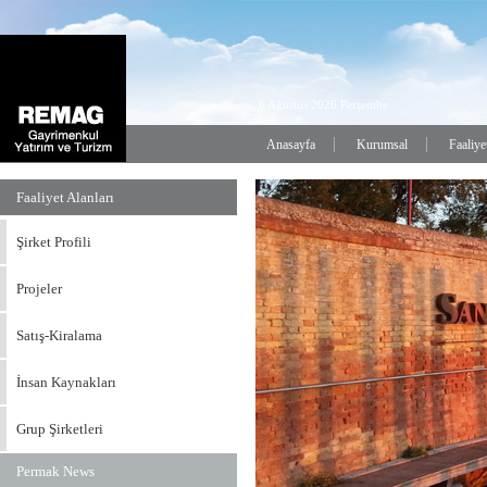
6 Ağustos 2026 Perşembe
Anasayfa
Kurumsal
Faaliye
Faaliyet Alanları
Şirket Profili
Projeler
Satış-Kiralama
İnsan Kaynakları
Grup Şirketleri
Permak News